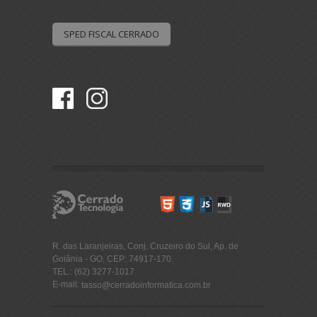
SPED FISCAL CERRADO
R. das Laranjeiras, Conj. Cruzeiro do Sul, Ap. de
Goiânia - GO, CEP: 74917-170.
TEL.: (62) 3277-1017
E-mail:
tasso@cerradoinformatica.com.br